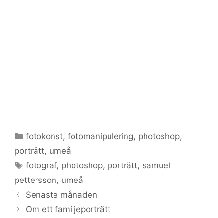
Kategorier
fotokonst
,
fotomanipulering
,
photoshop
,
porträtt
,
umeå
Etiketter
fotograf
,
photoshop
,
porträtt
,
samuel
pettersson
,
umeå
Senaste månaden
Om ett familjeporträtt