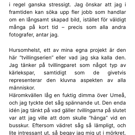
i regel ganska stressigt. Jag önskar att jag i
framtiden kan söka upp fler jobb som handlar
om en långsamt skapad bild, istället för väldigt
många på kort tid – precis som alla andra
fotografer, antar jag.
Hursomhelst, ett av mina egna projekt är den
här ”tvillingserien” eller vad jag ska kalla den.
Jag tänker på tvillingparet som något typ av
kärlekspar, samtidigt som de givetvis
representerar den kluvna aspekten av alla
människor.
Häromkvällen låg en fuktig dimma över Umeå,
och jag tyckte det såg spännande ut. Den enda
idén jag tänkt på vad gäller
tvillingarna
på slutet
var att jag ville att dom skulle ”hänga” vid en
busskur. Eftersom vädret såg så lämpligt, och
lite intressant ut, så begav jag mig ut i mörkret.