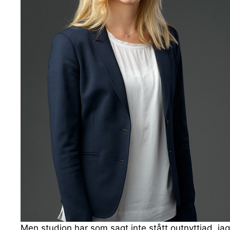
Men studion har som sagt inte stått outnyttjad, jag