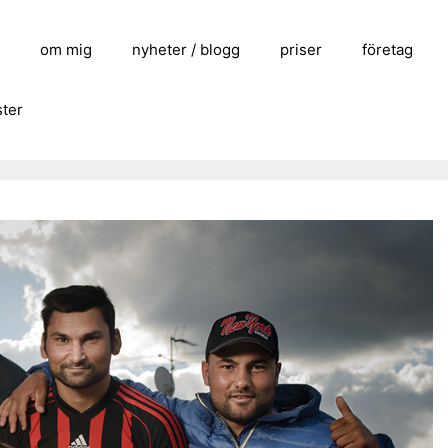
m
om mig
nyheter / blogg
priser
företag
ster