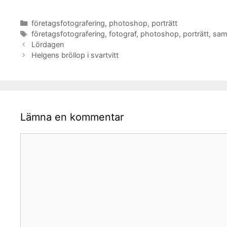
Kategorier
företagsfotografering
,
photoshop
,
porträtt
Etiketter
företagsfotografering
,
fotograf
,
photoshop
,
porträtt
,
sam
Lördagen
Helgens bröllop i svartvitt
Lämna en kommentar
Kommentar