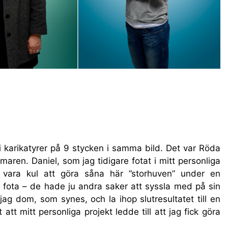
i karikatyrer på 9 stycken i samma bild. Det var Röda
en. Daniel, som jag tidigare fotat i mitt personliga
e vara kul att göra såna här ”storhuven” under en
fota – de hade ju andra saker att syssla med på sin
g dom, som synes, och la ihop slutresultatet till en
 att mitt personliga projekt ledde till att jag fick göra