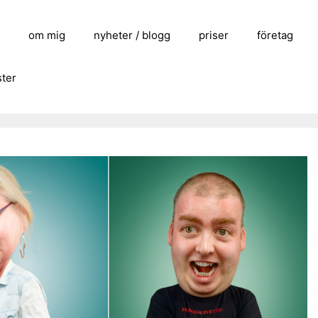
m
om mig
nyheter / blogg
priser
företag
ster